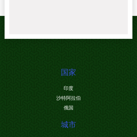
国家
印度
沙特阿拉伯
俄国
城市