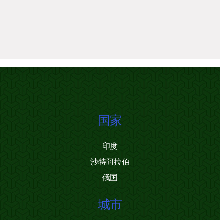
国家
印度
沙特阿拉伯
俄国
城市