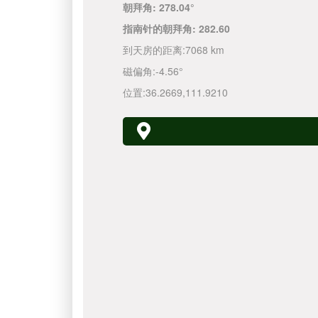
朝拜角:
278.04°
指南针的朝拜角:
282.60
到天房的距离:
7068 km
磁偏角:
-4.56°
位置:
36.2669
,
111.9210