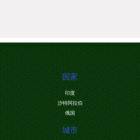
国家
印度
沙特阿拉伯
俄国
城市