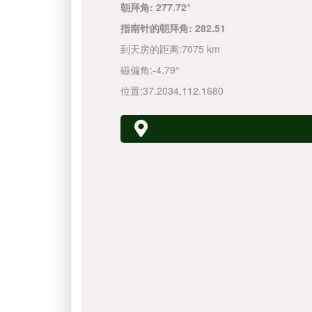
朝拜角:
277.72°
指南针的朝拜角:
282.51
到天房的距离:
7075 km
磁偏角:
-4.79°
位置:
37.2034
,
112.1680