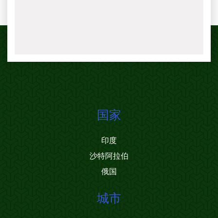
国家
印度
沙特阿拉伯
俄国
城市