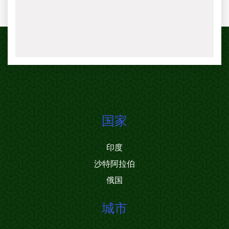
国家
印度
沙特阿拉伯
俄国
城市