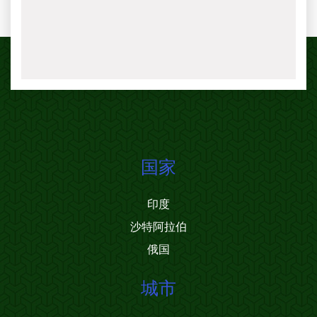
国家
印度
沙特阿拉伯
俄国
城市