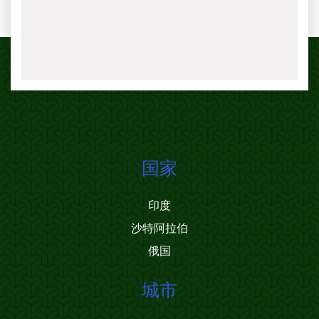
国家
印度
沙特阿拉伯
俄国
城市