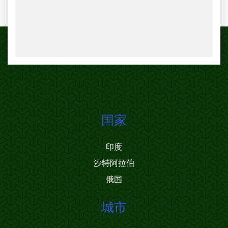
国家
印度
沙特阿拉伯
俄国
城市