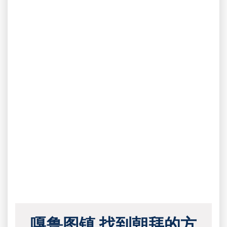
嘎鲁图镇 找到朝拜的方