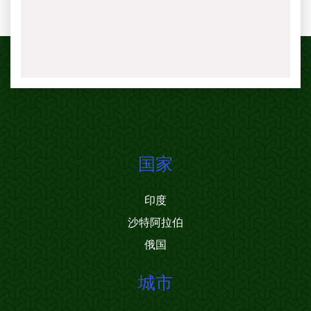
国家
印度
沙特阿拉伯
俄国
城市