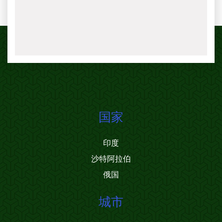
国家
印度
沙特阿拉伯
俄国
城市