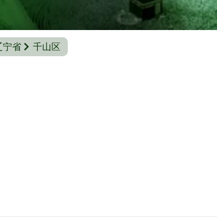
辽宁省
千山区