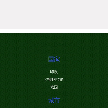
国家
印度
沙特阿拉伯
俄国
城市