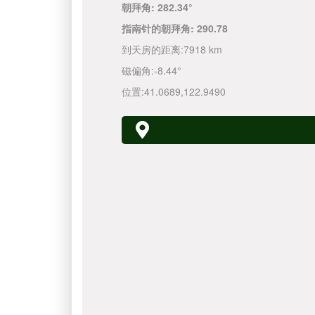
朝拜角:
282.34°
指南针的朝拜角:
290.78
到天房的距离:
7918 km
磁偏角:
-8.44°
位置:
41.0689
,
122.9490