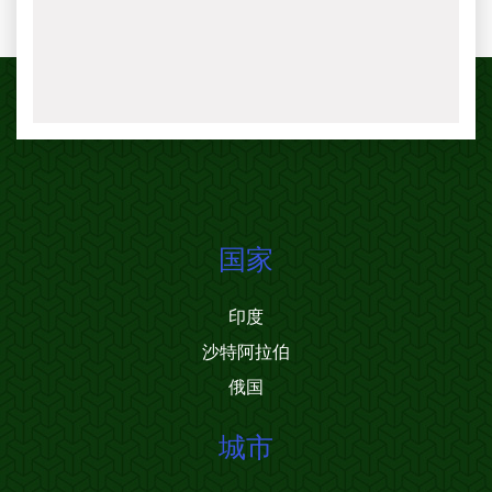
国家
印度
沙特阿拉伯
俄国
城市