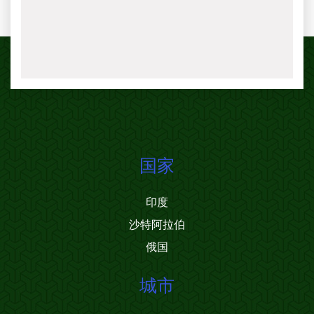
国家
印度
沙特阿拉伯
俄国
城市