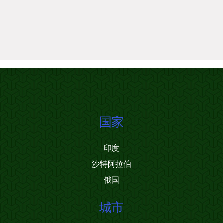
国家
印度
沙特阿拉伯
俄国
城市