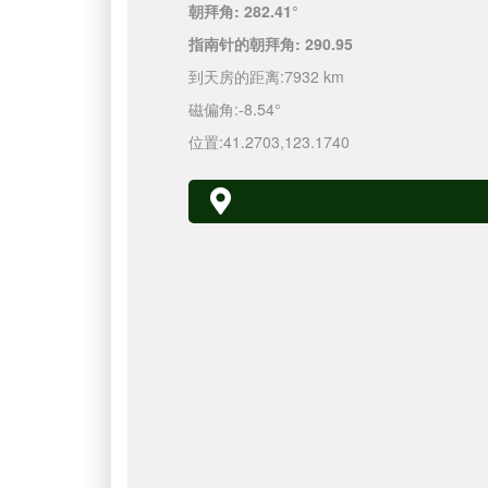
朝拜角:
282.41°
指南针的朝拜角:
290.95
到天房的距离:
7932 km
磁偏角:
-8.54°
位置:
41.2703
,
123.1740