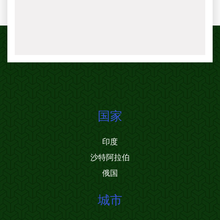
国家
印度
沙特阿拉伯
俄国
城市