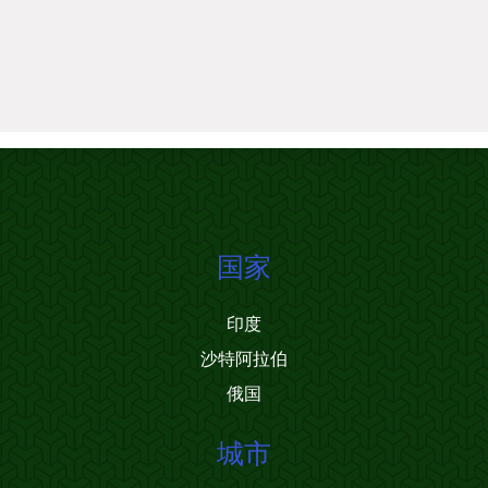
国家
印度
沙特阿拉伯
俄国
城市