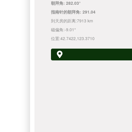
朝拜角:
282.03°
指南针的朝拜角:
291.04
到天房的距离:
7913 km
磁偏角:
-9.01°
位置:
42.7422
,
123.3710