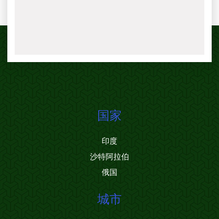
国家
印度
沙特阿拉伯
俄国
城市