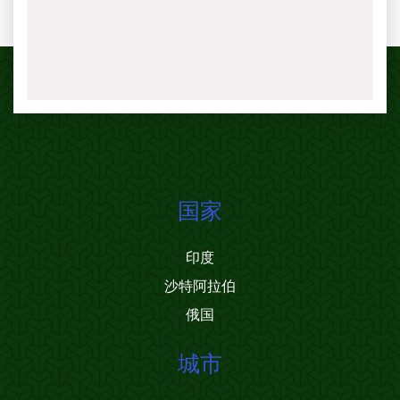
国家
印度
沙特阿拉伯
俄国
城市