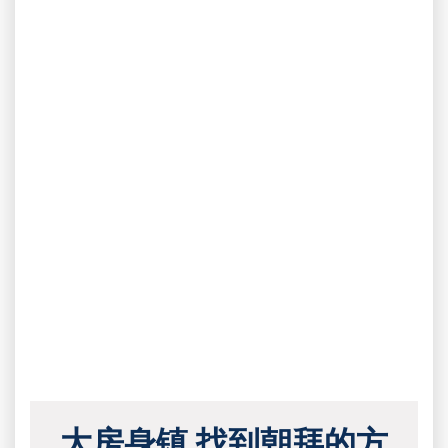
大房身镇 找到朝拜的方