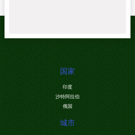
国家
印度
沙特阿拉伯
俄国
城市