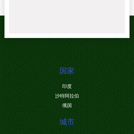
国家
印度
沙特阿拉伯
俄国
城市