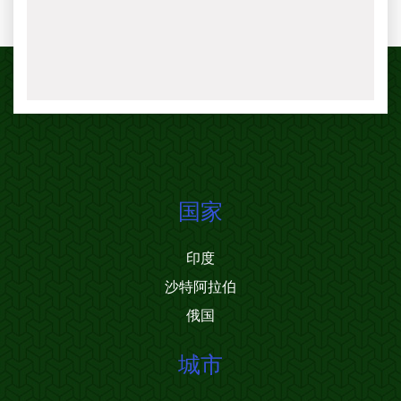
国家
印度
沙特阿拉伯
俄国
城市