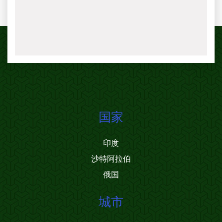
国家
印度
沙特阿拉伯
俄国
城市