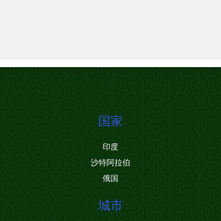
国家
印度
沙特阿拉伯
俄国
城市