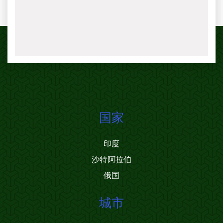
国家
印度
沙特阿拉伯
俄国
城市