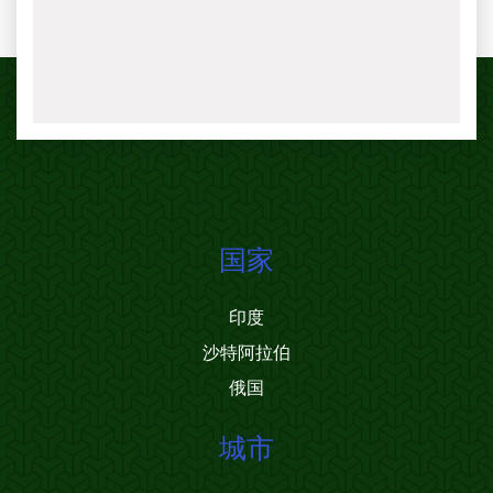
国家
印度
沙特阿拉伯
俄国
城市