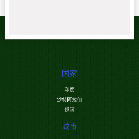
国家
印度
沙特阿拉伯
俄国
城市