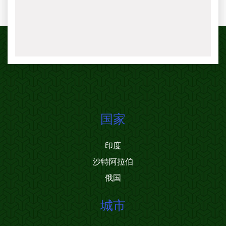
国家
印度
沙特阿拉伯
俄国
城市