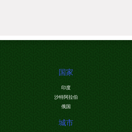
国家
印度
沙特阿拉伯
俄国
城市