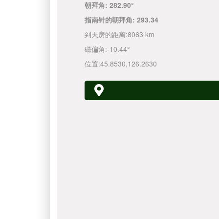
朝拜角:
282.90°
指南针的朝拜角:
293.34
到天房的距离:
8063 km
磁偏角:
-10.44°
位置:
45.8530
,
126.2630