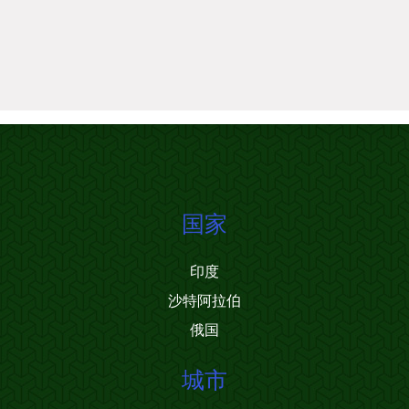
国家
印度
沙特阿拉伯
俄国
城市