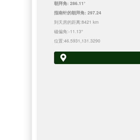
朝拜角:
286.11°
指南针的朝拜角:
297.24
到天房的距离:
8421 km
磁偏角:
-11.13°
位置:
46.5931
,
131.3290