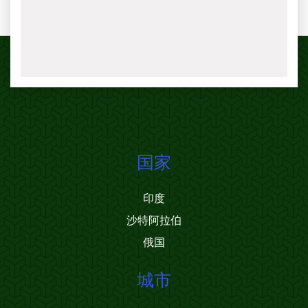
国家
印度
沙特阿拉伯
俄国
城市