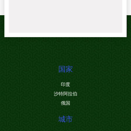
国家
印度
沙特阿拉伯
俄国
城市