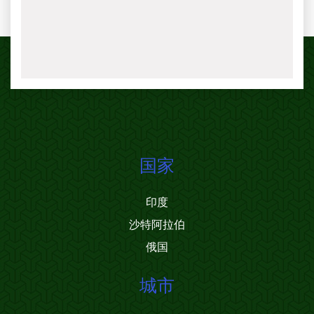
国家
印度
沙特阿拉伯
俄国
城市