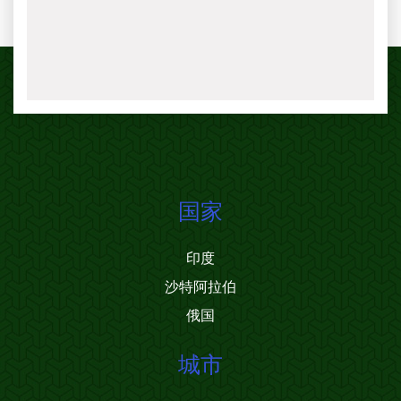
国家
印度
沙特阿拉伯
俄国
城市