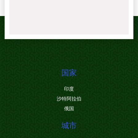
国家
印度
沙特阿拉伯
俄国
城市