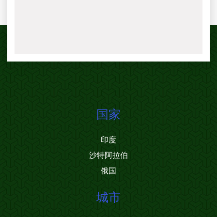
国家
印度
沙特阿拉伯
俄国
城市