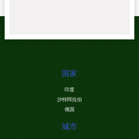
国家
印度
沙特阿拉伯
俄国
城市