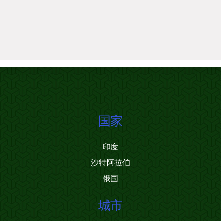
国家
印度
沙特阿拉伯
俄国
城市