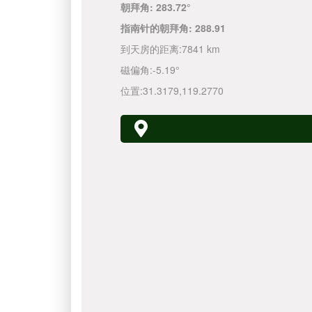
朝拜角:
283.72°
指南针的朝拜角:
288.91
到天房的距离:
7841 km
磁偏角:
-5.19°
位置:
31.3179
,
119.2770