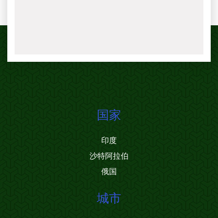
国家
印度
沙特阿拉伯
俄国
城市