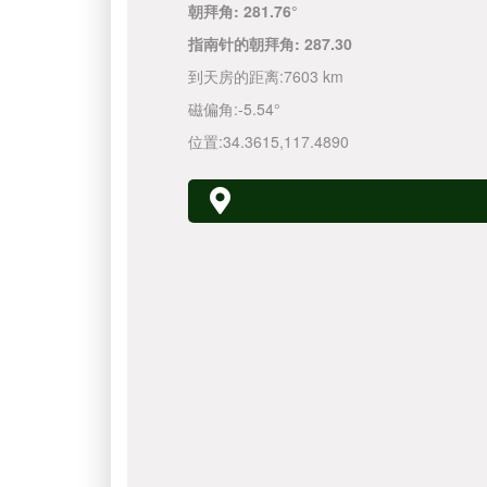
朝拜角:
281.76°
指南针的朝拜角:
287.30
到天房的距离:
7603 km
磁偏角:
-5.54°
位置:
34.3615
,
117.4890