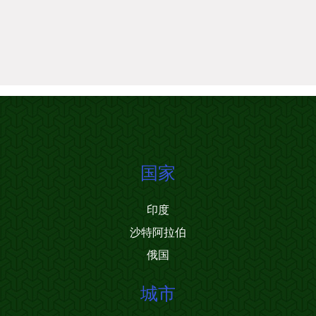
国家
印度
沙特阿拉伯
俄国
城市