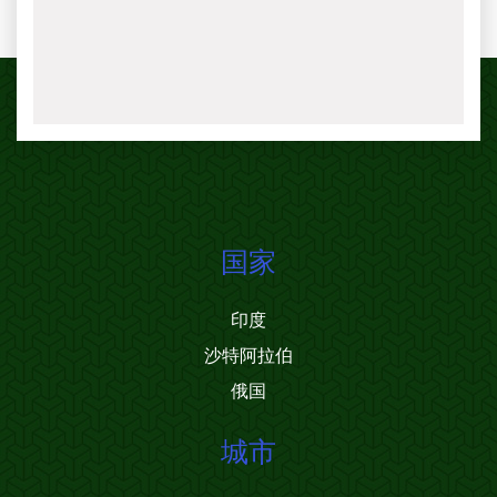
国家
印度
沙特阿拉伯
俄国
城市