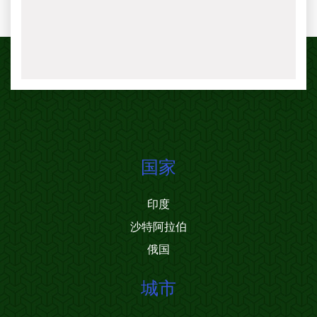
国家
印度
沙特阿拉伯
俄国
城市