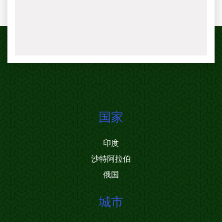
国家
印度
沙特阿拉伯
俄国
城市