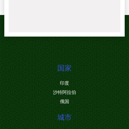
国家
印度
沙特阿拉伯
俄国
城市