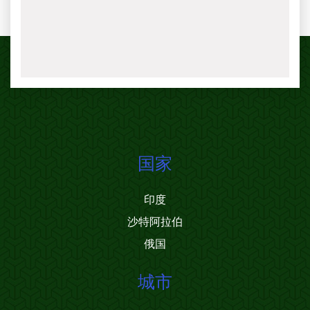
国家
印度
沙特阿拉伯
俄国
城市