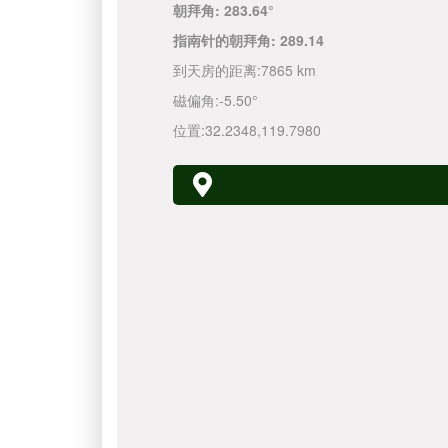
朝拜角:
283.64°
指南针的朝拜角:
289.14
到天房的距离:
7865 km
磁偏角:
-5.50°
位置:
32.2348
,
119.7980