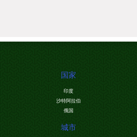
国家
印度
沙特阿拉伯
俄国
城市