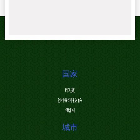
国家
印度
沙特阿拉伯
俄国
城市