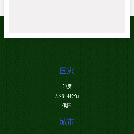
国家
印度
沙特阿拉伯
俄国
城市