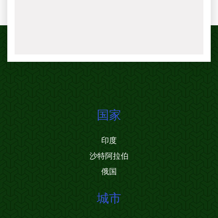
国家
印度
沙特阿拉伯
俄国
城市